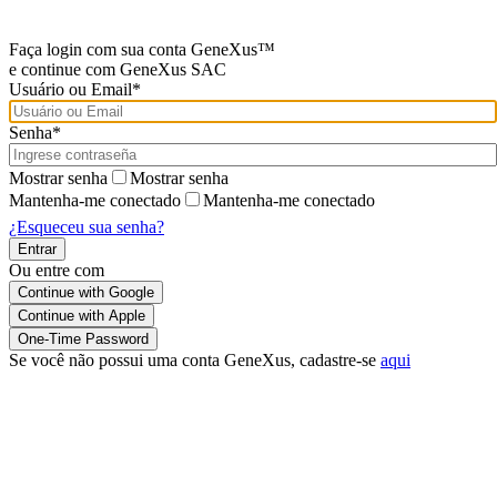
Faça login com sua conta GeneXus™
e continue com GeneXus SAC
Usuário ou Email*
Senha*
Mostrar senha
Mostrar senha
Mantenha-me conectado
Mantenha-me conectado
¿Esqueceu sua senha?
Ou entre com
Continue with Google
Se você não possui uma conta GeneXus, cadastre-se
aqui