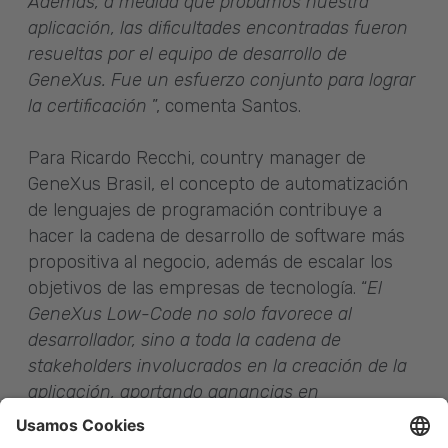
Además, a medida que probamos nuestra
aplicación, las dificultades encontradas fueron
resueltas por el equipo de desarrollo de
GeneXus. Fue un esfuerzo conjunto para lograr
la certificación
”, comenta Santos.
Para Ricardo Recchi, country manager de
GeneXus Brasil, el concepto de automatización
de lenguajes de programación contribuye a
hacer la cadena de desarrollo de software más
propositiva al negocio, además de escalar los
objetivos de las empresas de tecnología. “
El
GeneXus Low-Code no solo favorece al
desarrollador, sino a toda la cadena de
stakeholders involucrados en la creación de la
aplicación, aportando ganancias en
comunicación, ejecución, gestión del
conocimiento, seguridad, agilidad y reducción