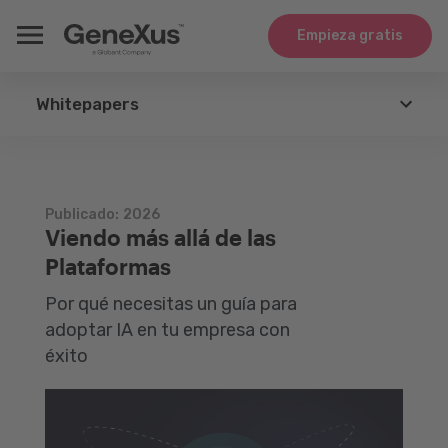
Empieza gratis
Whitepapers
GeneXus
Agents
Publicado:
2026
Viendo más allá de las
Tecnologías
Plataformas
Por qué necesitas un guía para
Integración
adoptar IA en tu empresa con
éxito
Casos de Uso
Whitepapers