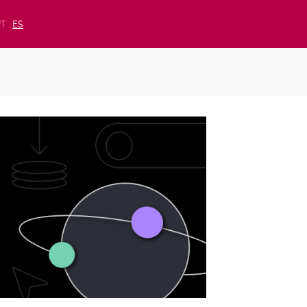
PT
ES