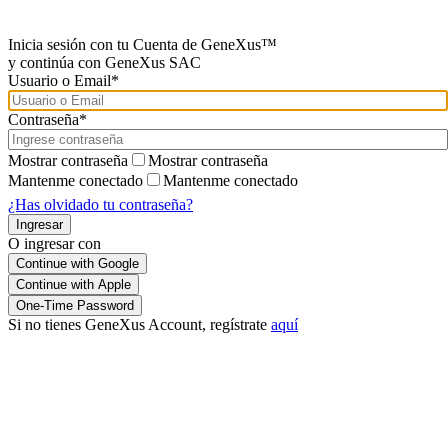
Inicia sesión con tu Cuenta de GeneXus™
y continúa con GeneXus SAC
Usuario o Email*
Contraseña*
Mostrar contraseña
Mostrar contraseña
Mantenme conectado
Mantenme conectado
¿Has olvidado tu contraseña?
O ingresar con
Continue with Google
Si no tienes GeneXus Account, regístrate
aquí