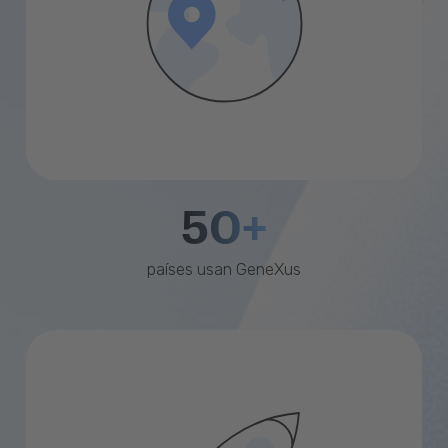
50+
países usan GeneXus