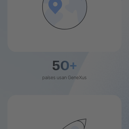
50+
países usan GeneXus