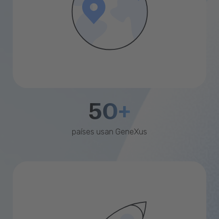
50+
países usan GeneXus