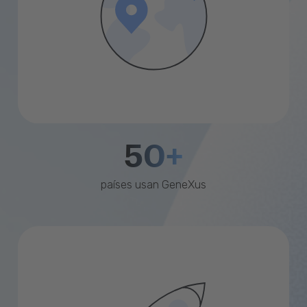
50+
países usan GeneXus