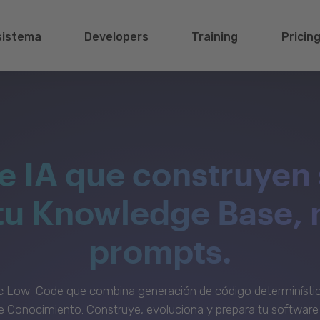
sistema
Developers
Training
Pricin
e IA que construyen 
 tu Knowledge Base, 
prompts.
c Low-Code que combina generación de código determinístic
 Conocimiento. Construye, evoluciona y prepara tu software 