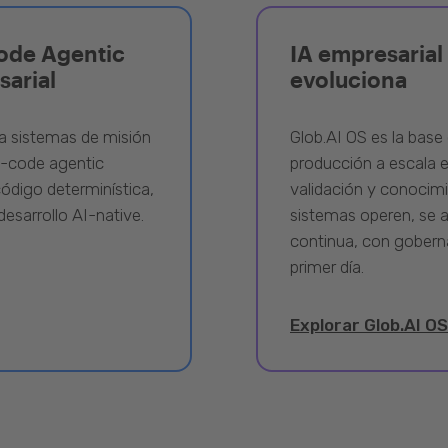
ode Agentic
IA empresarial 
sarial
evoluciona
a sistemas de misión
Glob.AI OS es la base 
w-code agentic
producción a escala e
ódigo determinística,
validación y conocimi
desarrollo AI-native.
sistemas operen, se 
continua, con gobern
primer día.
Explorar Glob.AI OS