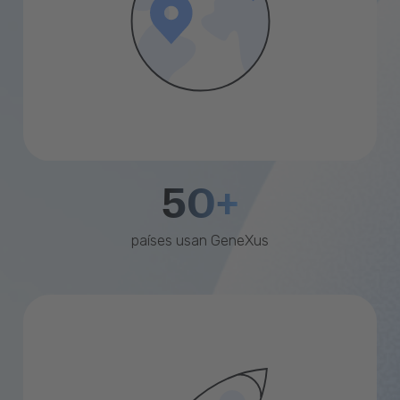
50+
países usan GeneXus