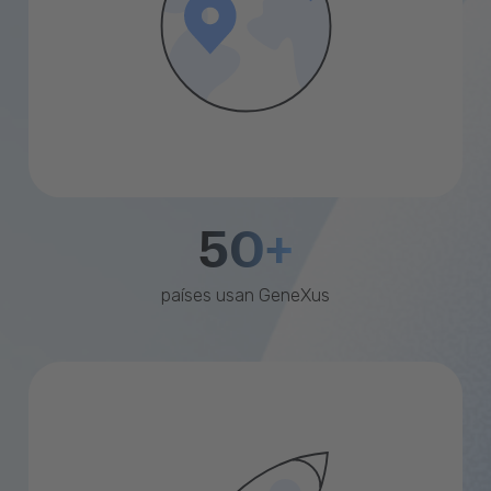
50+
países usan GeneXus