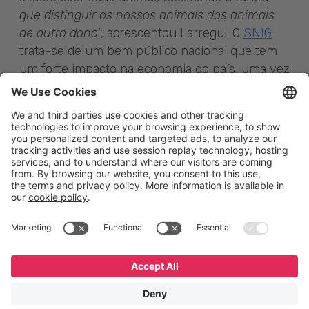
que distinguir os nossos animais dos animais
de outro dono
”, acrescentou Larregui. O
SNIG
trata-se de um bem público nacional que tem
um forte impacto na economia do país, uma vez
que mantém relações com mercados de muita
exigência e inicia novas pela transparência,
credibilidade e qualidade por ele conferida.
English
Español
Português