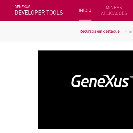
GENEXUS
MINHAS
INÍCIO
DEVELOPER TOOLS
APLICACÕES
Recursos em destaque
Prim