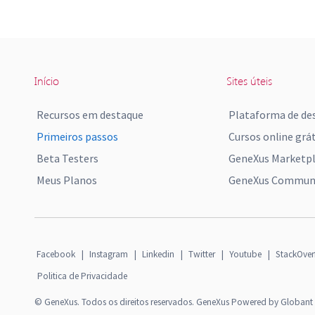
Início
Sites úteis
Recursos em destaque
Plataforma de de
Primeiros passos
Cursos online grát
Beta Testers
GeneXus Marketp
Meus Planos
GeneXus Communi
Facebook
|
Instagram
|
Linkedin
|
Twitter
|
Youtube
|
StackOver
Politica de Privacidade
© GeneXus. Todos os direitos reservados. GeneXus Powered by Globant