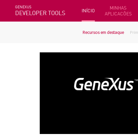
GENEXUS
MINHAS
INÍCIO
DEVELOPER TOOLS
APLICACÕES
Recursos em destaque
Prim