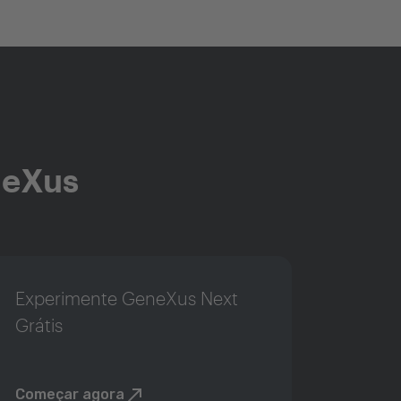
neXus
Experimente GeneXus Next
Grátis
Começar agora