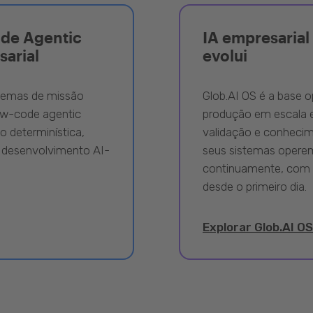
ode Agentic
IA empresarial 
sarial
evolui
stemas de missão
Glob.AI OS é a base o
ow-code agentic
produção em escala e
 determinística,
validação e conhecime
 desenvolvimento AI-
seus sistemas opere
continuamente, com 
desde o primeiro dia.
Explorar Glob.AI OS