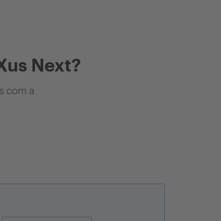
Xus Next?
as com a