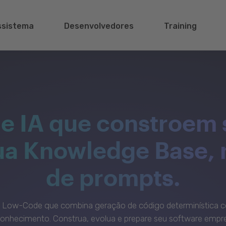
ssistema
Desenvolvedores
Training
e IA que constroem 
sua Knowledge Base,
de prompts.
c Low-Code que combina geração de código determinística c
onhecimento. Construa, evolua e prepare seu software empre