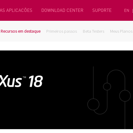
AS APLICACÕES
DOWNLOAD CENTER
SUPORTE
EN
Recursos em destaque
Primeiros passos
Beta Testers
Meus Planos