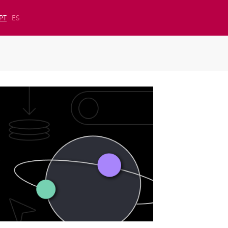
PT
ES