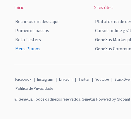
Início
Sites úteis
Recursos em destaque
Plataforma de de
Primeiros passos
Cursos online grát
Beta Testers
GeneXus Marketp
Meus Planos
GeneXus Communi
Facebook
|
Instagram
|
Linkedin
|
Twitter
|
Youtube
|
StackOver
Politica de Privacidade
© GeneXus. Todos os direitos reservados. GeneXus Powered by Globant