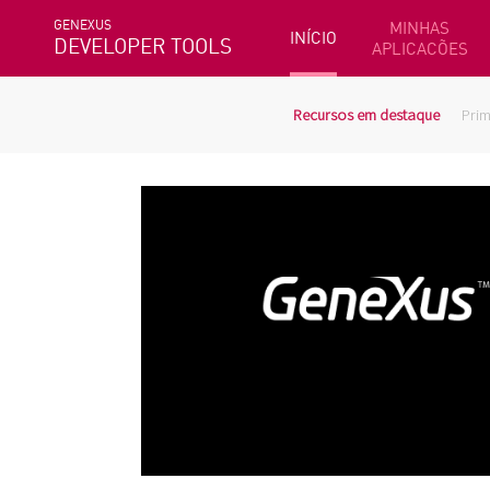
GENEXUS
MINHAS
INÍCIO
DEVELOPER TOOLS
APLICACÕES
Recursos em destaque
Prim