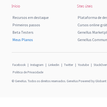
Início
Sites úteis
Recursos em destaque
Plataforma de de
Primeiros passos
Cursos online grát
Beta Testers
GeneXus Marketp
Meus Planos
GeneXus Communi
Facebook
|
Instagram
|
Linkedin
|
Twitter
|
Youtube
|
StackOver
Politica de Privacidade
© GeneXus. Todos os direitos reservados. GeneXus Powered by Globant