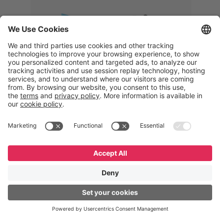
Memphis
Eduardo Ribeiro
CEO
“Com o GeneXus, desenvolvemos
uma solução 360°, que permite
acompanhar todas as etapas da
logística reversa. Podemos
verificar, analisar, recondicionar e
reintegrar equipamentos à cadeia,
garantindo qualidade e reduzindo