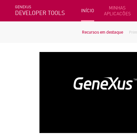
GENEXUS
MINHAS
INÍCIO
DEVELOPER TOOLS
APLICACÕES
Recursos em destaque
Prim