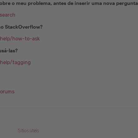
obre o meu problema, antes de inserir uma nova pergunt
/search
no StackOverflow?
/help/how-to-ask
usá-las?
/help/tagging
Forums
Sitios úteis