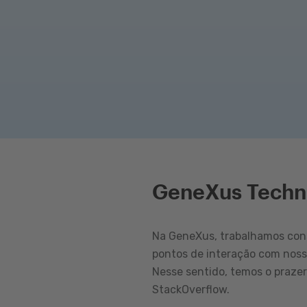
GeneXus Techn
Na GeneXus, trabalhamos cons
pontos de interação com nos
Nesse sentido, temos o praze
StackOverflow.