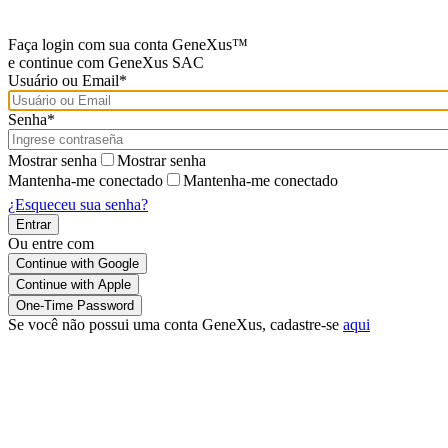
Faça login com sua conta GeneXus™
e continue com GeneXus SAC
Usuário ou Email*
Senha*
Mostrar senha
Mostrar senha
Mantenha-me conectado
Mantenha-me conectado
¿Esqueceu sua senha?
Ou entre com
Continue with Google
Se você não possui uma conta GeneXus, cadastre-se
aqui