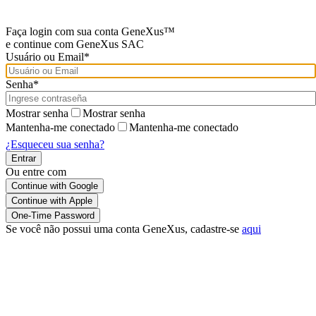
Faça login com sua conta GeneXus™
e continue com GeneXus SAC
Usuário ou Email*
Senha*
Mostrar senha
Mostrar senha
Mantenha-me conectado
Mantenha-me conectado
¿Esqueceu sua senha?
Ou entre com
Continue with Google
Se você não possui uma conta GeneXus, cadastre-se
aqui