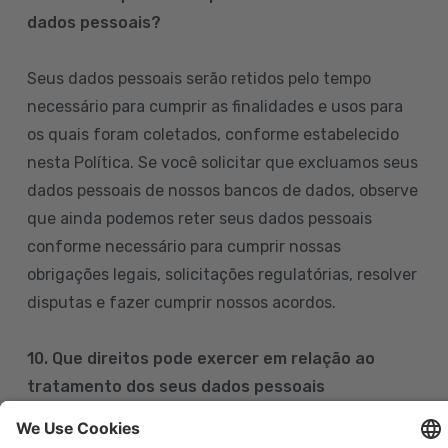
dados pessoais?
Seus dados pessoais serão retidos pelo tempo
necessário para cumprir as finalidades e usos para
os quais foram coletados, conforme estabelecido
nesta Política. Se você solicitar que excluamos seus
dados pessoais de nossos bancos de dados, observe
que ainda podemos reter seus dados pessoais
conforme necessário para cumprir nossas
obrigações legais, solicitações regulatórias, resolver
disputas e fazer cumprir nossos acordos.
10. Que direitos pode exercer em relação ao
tratamento dos seus dados pessoais
Pode exercer os seus direitos de acesso, retificação,