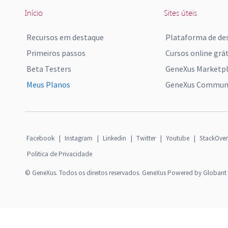
Início
Sites úteis
Recursos em destaque
Plataforma de de
Primeiros passos
Cursos online grát
Beta Testers
GeneXus Marketp
Meus Planos
GeneXus Communi
Facebook
|
Instagram
|
Linkedin
|
Twitter
|
Youtube
|
StackOver
Politica de Privacidade
© GeneXus. Todos os direitos reservados. GeneXus Powered by Globant