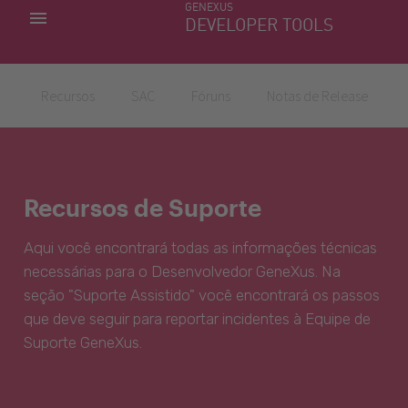
GENEXUS
MINHAS APLICACÕES
DEVELOPER TOOLS
DOWNLOAD CENTER
SUPORTE
Recursos
SAC
Fóruns
Notas de Release
Recursos de Suporte
Aqui você encontrará todas as informações técnicas
necessárias para o Desenvolvedor GeneXus. Na
seção "Suporte Assistido" você encontrará os passos
que deve seguir para reportar incidentes à Equipe de
Suporte GeneXus.