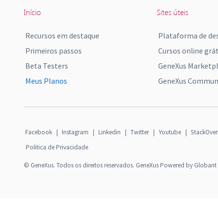
Início
Sites úteis
Recursos em destaque
Plataforma de de
Primeiros passos
Cursos online grát
Beta Testers
GeneXus Marketp
Meus Planos
GeneXus Communi
Facebook
|
Instagram
|
Linkedin
|
Twitter
|
Youtube
|
StackOver
Politica de Privacidade
© GeneXus. Todos os direitos reservados. GeneXus Powered by Globant