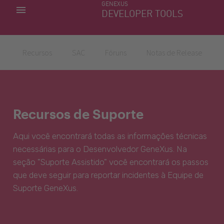
GENEXUS
MINHAS APLICACÕES
DEVELOPER TOOLS
DOWNLOAD CENTER
SUPORTE
Recursos
SAC
Fóruns
Notas de Release
Recursos de Suporte
Aqui você encontrará todas as informações técnicas
necessárias para o Desenvolvedor GeneXus. Na
seção "Suporte Assistido" você encontrará os passos
que deve seguir para reportar incidentes à Equipe de
Suporte GeneXus.