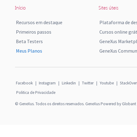
Início
Sites úteis
Recursos em destaque
Plataforma de de
Primeiros passos
Cursos online grát
Beta Testers
GeneXus Marketp
Meus Planos
GeneXus Communi
Facebook
|
Instagram
|
Linkedin
|
Twitter
|
Youtube
|
StackOver
Politica de Privacidade
© GeneXus. Todos os direitos reservados. GeneXus Powered by Globant