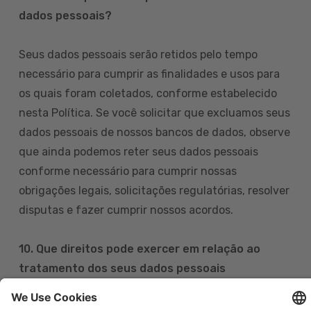
dados pessoais?
Seus dados pessoais serão retidos pelo tempo
necessário para cumprir as finalidades e usos para
os quais foram coletados, conforme estabelecido
nesta Política. Se você solicitar que excluamos seus
dados pessoais de nossos bancos de dados, observe
que ainda podemos reter seus dados pessoais
conforme necessário para cumprir nossas
obrigações legais, solicitações regulatórias, resolver
disputas e fazer cumprir nossos acordos.
10. Que direitos pode exercer em relação ao
tratamento dos seus dados pessoais
Pode exercer os seus direitos de acesso, retificação,