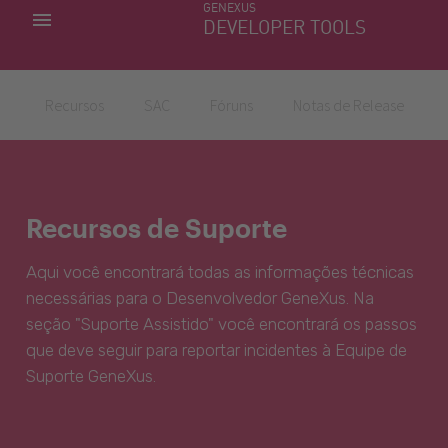
GENEXUS
MINHAS APLICACÕES
DEVELOPER TOOLS
DOWNLOAD CENTER
SUPORTE
Recursos
SAC
Fóruns
Notas de Release
Recursos de Suporte
Aqui você encontrará todas as informações técnicas
necessárias para o Desenvolvedor GeneXus. Na
seção "Suporte Assistido" você encontrará os passos
que deve seguir para reportar incidentes à Equipe de
Suporte GeneXus.