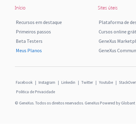
Início
Sites úteis
Recursos em destaque
Plataforma de de
Primeiros passos
Cursos online grát
Beta Testers
GeneXus Marketp
Meus Planos
GeneXus Communi
Facebook
|
Instagram
|
Linkedin
|
Twitter
|
Youtube
|
StackOver
Politica de Privacidade
© GeneXus. Todos os direitos reservados. GeneXus Powered by Globant