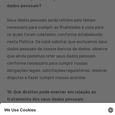
dados pessoais?
Seus dados pessoais serão retidos pelo tempo
necessário para cumprir as finalidades e usos para
os quais foram coletados, conforme estabelecido
nesta Política. Se você solicitar que excluamos seus
dados pessoais de nossos bancos de dados, observe
que ainda podemos reter seus dados pessoais
conforme necessário para cumprir nossas
obrigações legais, solicitações regulatórias, resolver
disputas e fazer cumprir nossos acordos.
10. Que direitos pode exercer em relação ao
tratamento dos seus dados pessoais
Pode exercer os seus direitos de acesso, retificação,