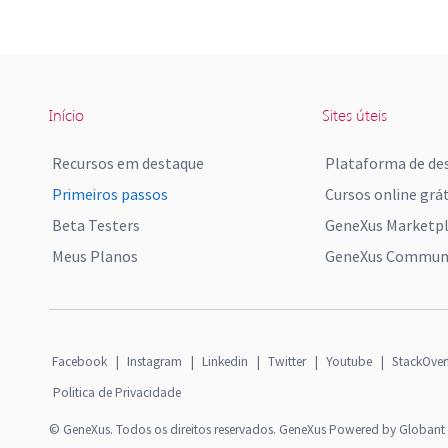
Início
Sites úteis
Recursos em destaque
Plataforma de de
Primeiros passos
Cursos online grát
Beta Testers
GeneXus Marketp
Meus Planos
GeneXus Communi
Facebook
|
Instagram
|
Linkedin
|
Twitter
|
Youtube
|
StackOver
Politica de Privacidade
© GeneXus. Todos os direitos reservados. GeneXus Powered by Globant