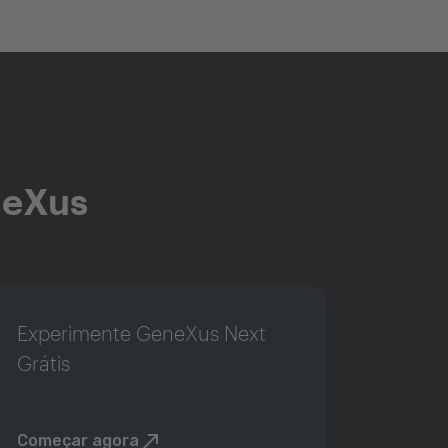
neXus
Experimente GeneXus Next
Grátis
Começar agora