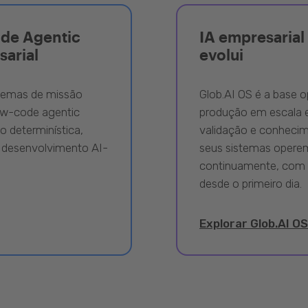
ode Agentic
IA empresarial 
sarial
evolui
stemas de missão
Glob.AI OS é a base o
ow-code agentic
produção em escala e
 determinística,
validação e conhecime
 desenvolvimento AI-
seus sistemas opere
continuamente, com 
desde o primeiro dia.
Explorar Glob.AI OS