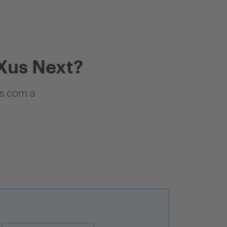
Xus Next?
as com a