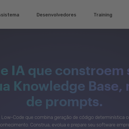
ssistema
Desenvolvedores
Training
e IA que constroem 
sua Knowledge Base,
de prompts.
c Low-Code que combina geração de código determinística c
onhecimento. Construa, evolua e prepare seu software empre