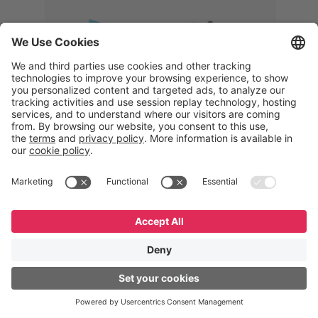
Memphis
Eduardo Ribeiro
CEO
“Com o GeneXus, desenvolvemos
uma solução 360°, que permite
acompanhar todas as etapas da
logística reversa. Podemos
verificar, analisar, recondicionar e
reintegrar equipamentos à cadeia,
garantindo qualidade e reduzindo