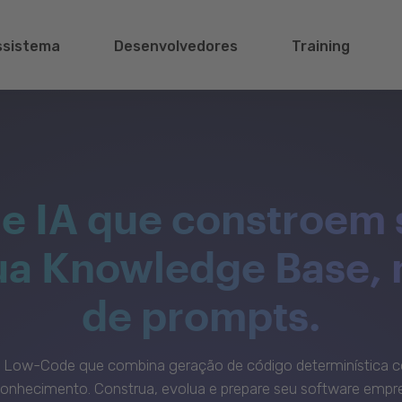
ssistema
Desenvolvedores
Training
e IA que constroem 
sua Knowledge Base,
de prompts.
c Low-Code que combina geração de código determinística c
onhecimento. Construa, evolua e prepare seu software empre