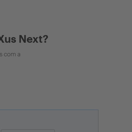
Xus Next?
as com a