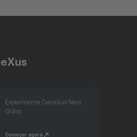
neXus
Experimente GeneXus Next
Grátis
Começar agora