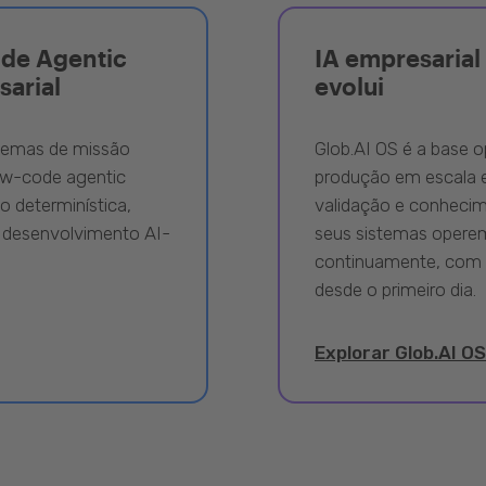
ode Agentic
IA empresarial 
sarial
evolui
stemas de missão
Glob.AI OS é a base o
ow-code agentic
produção em escala e
 determinística,
validação e conhecime
 desenvolvimento AI-
seus sistemas opere
continuamente, com 
desde o primeiro dia.
Explorar Glob.AI OS