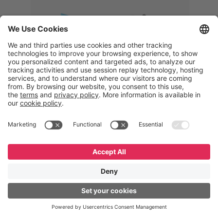
Memphis
Eduardo Ribeiro
CEO
“Com o GeneXus, desenvolvemos
uma solução 360°, que permite
acompanhar todas as etapas da
logística reversa. Podemos
verificar, analisar, recondicionar e
reintegrar equipamentos à cadeia,
garantindo qualidade e reduzindo