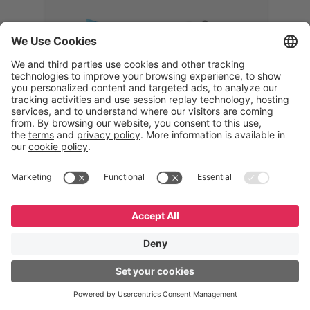
Memphis
Eduardo Ribeiro
CEO
“Com o GeneXus, desenvolvemos
uma solução 360°, que permite
acompanhar todas as etapas da
logística reversa. Podemos
verificar, analisar, recondicionar e
reintegrar equipamentos à cadeia,
garantindo qualidade e reduzindo