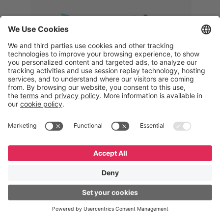
Memphis
Eduardo Ribeiro
CEO
“Com o GeneXus, desenvolvemos
uma solução 360°, que permite
acompanhar todas as etapas da
logística reversa. Podemos
verificar, analisar, recondicionar e
reintegrar equipamentos à cadeia,
garantindo qualidade e reduzindo