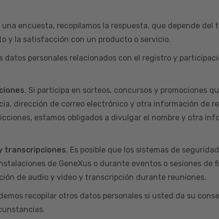
 una encuesta, recopilamos la respuesta, que depende del t
o y la satisfacción con un producto o servicio.
s datos personales relacionados con el registro y particip
ciones
. Si participa en sorteos, concursos y promociones q
ia, dirección de correo electrónico y otra información de r
dicciones, estamos obligados a divulgar el nombre y otra inf
y transcripciones
. Es posible que los sistemas de segurida
nstalaciones de GeneXus o durante eventos o sesiones de f
ión de audio y video y transcripción durante reuniones.
odemos recopilar otros datos personales si usted da su conse
rcunstancias.