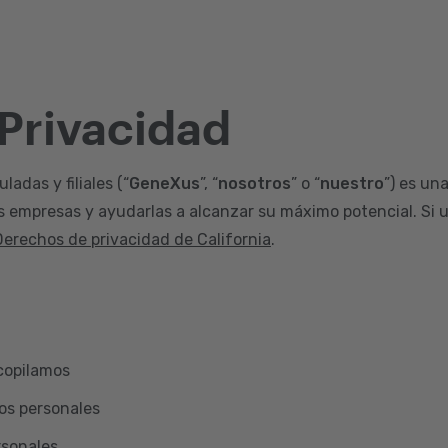
 Privacidad
adas y filiales (“
GeneXus
”, “
nosotros
” o “
nuestro
”) es un
s empresas y ayudarlas a alcanzar su máximo potencial. Si u
Derechos de privacidad de California
.
copilamos
os personales
rsonales