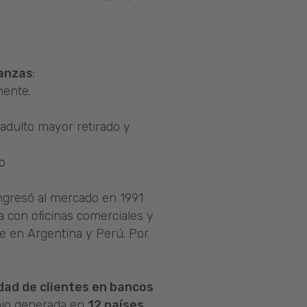
nanzas
:
nente.
adulto mayor retirado y
o
ngresó al mercado en 1991
a con oficinas comerciales y
re en Argentina y Perú. Por
dad de clientes en bancos
ajo generada en
12 países
.