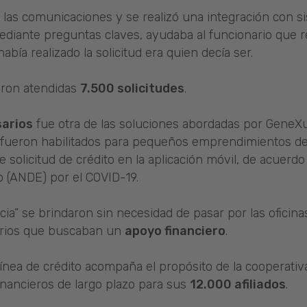
 las comunicaciones y se realizó una integración con s
diante preguntas claves, ayudaba al funcionario que re
 había realizado la solicitud era quien decía ser.
eron atendidas
7.500 solicitudes
.
sarios
fue otra de las soluciones abordadas por GeneXu
fueron habilitados para pequeños emprendimientos de 
solicitud de crédito en la aplicación móvil, de acuerdo a
o (ANDE) por el COVID-19.
a” se brindaron sin necesidad de pasar por las oficina
rios que buscaban un
apoyo financiero
.
 línea de crédito acompaña el propósito de la cooperati
financieros de largo plazo para sus
12.000 afiliados
.