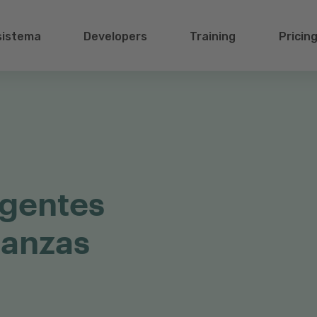
sistema
Developers
Training
Pricin
igentes
nanzas