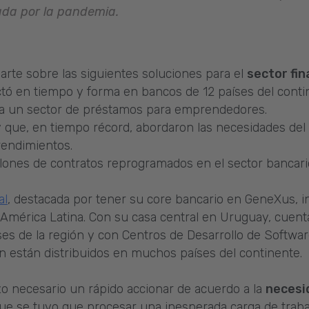
cada por la pandemia.
arte sobre las siguientes soluciones para el
sector fi
ó en tiempo y forma en bancos de 12 países del conti
ara un sector de préstamos para emprendedores.
que, en tiempo récord, abordaron las necesidades del 
rendimientos.
llones de contratos reprogramados en el sector bancari
al
, destacada por tener su core bancario en GeneXus, i
 América Latina. Con su casa central en Uruguay, cuent
íses de la región y con Centros de Desarrollo de Softwa
n están distribuidos en muchos países del continente.
zo necesario un rápido accionar de acuerdo a la
necesi
ue se tuvo que procesar una inesperada carga de trab