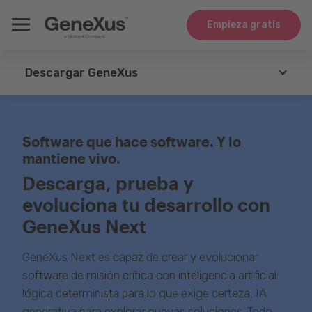
Empieza gratis
Descargar GeneXus
GeneXus
Software que hace software. Y lo
Agents
mantiene vivo.
Descarga, prueba y
Tecnologías
evoluciona tu desarrollo con
Integración
GeneXus Next
Casos de Uso
GeneXus Next es capaz de crear y evolucionar
software de misión crítica con inteligencia artificial:
Whitepapers
lógica determinista para lo que exige certeza, IA
generativa para explorar nuevas soluciones. Todo