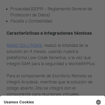
Privacidad (GDPR - Reglamento General de
Protección de Datos)
Fiscalía y Contabilidad.
Características e integraciones técnicas
RAND SOLUTIONS
, realizó la totalidad de la
solución en 9 meses, usando nuestra
plataforma Low-Code GeneXus, a la vez que
integró GAM para la seguridad y WorkWithPlus.
Para el componente de Escritorio Remoto se
integró Anydesk, mientras que la solución de
código abierto Jitsi se integró con el
componente para reuniones virtuales,
personalizando la interfaz e integrando las