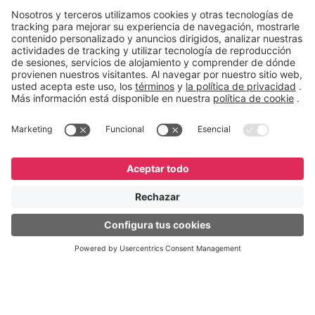
funciones en GeneXus; de esta manera, la red
también gestiona reuniones.
English
Español
Português
© GeneXus. Todos los derechos reservados. GeneXus