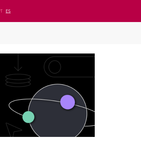
PT
ES