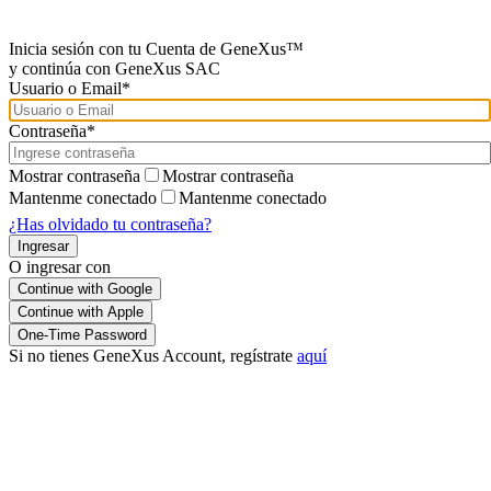
Inicia sesión con tu Cuenta de GeneXus™
y continúa con GeneXus SAC
Usuario o Email*
Contraseña*
Mostrar contraseña
Mostrar contraseña
Mantenme conectado
Mantenme conectado
¿Has olvidado tu contraseña?
O ingresar con
Continue with Google
Si no tienes GeneXus Account, regístrate
aquí