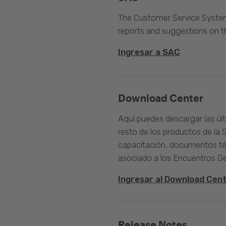
The Customer Service System 
reports and suggestions on 
Ingresar a SAC
Download Center
Aquí puedes descargar las úl
resto de los productos de la 
capacitación, documentos té
asociado a los Encuentros G
Ingresar al Download Cen
Release Notes