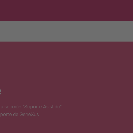
e
la sección “Soporte Asistido”
oporte de GeneXus.